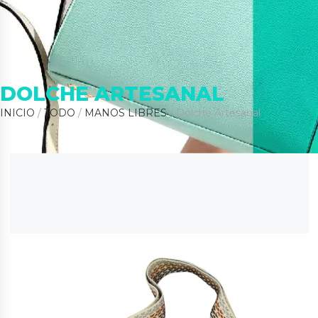
DOLCHE ARTESANAL
INICIO
/
TODO
/
MANOS LIBRES
/ Dolche Artesanal